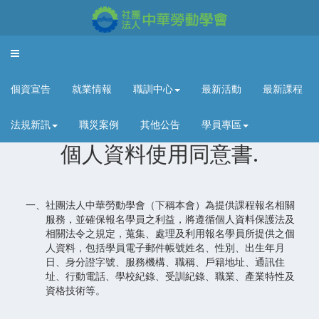
Toggle
navigation
個資宣告
就業情報
職訓中心
最新活動
最新課程
法規新訊
職災案例
其他公告
學員專區
個人資料使用同意書.
一、社團法人中華勞動學會（下稱本會）為提供課程報名相關
服務，並確保報名學員之利益，將遵循個人資料保護法及
相關法令之規定，蒐集、處理及利用報名學員所提供之個
人資料，包括學員電子郵件帳號姓名、性別、出生年月
日、身分證字號、服務機構、職稱、戶籍地址、通訊住
址、行動電話、學校紀錄、受訓紀錄、職業、產業特性及
資格技術等。