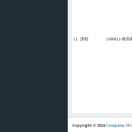
12
課程
1060812-
Copyright © 2016
Company
.
All 