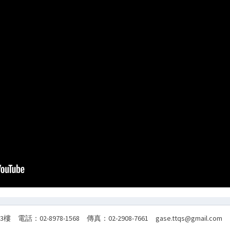
：02-8978-1568 傳真：02-2908-7661 gase.ttqs@gmail.com