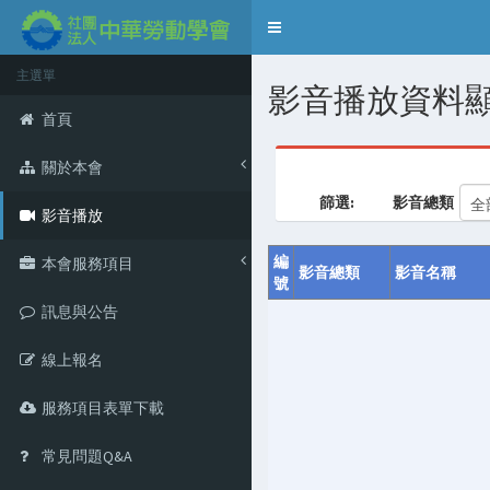
Toggle
navigation
主選單
影音播放資料顯
首頁
關於本會
篩選:
影音總類
影音播放
編
本會服務項目
影音總類
影音名稱
號
訊息與公告
線上報名
服務項目表單下載
常見問題Q&A