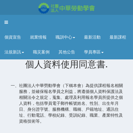
Toggle
navigation
個資宣告
就業情報
職訓中心
最新活動
最新課程
法規新訊
職災案例
其他公告
學員專區
個人資料使用同意書.
一、社團法人中華勞動學會（下稱本會）為提供課程報名相關
服務，並確保報名學員之利益，將遵循個人資料保護法及
相關法令之規定，蒐集、處理及利用報名學員所提供之個
人資料，包括學員電子郵件帳號姓名、性別、出生年月
日、身分證字號、服務機構、職稱、戶籍地址、通訊住
址、行動電話、學校紀錄、受訓紀錄、職業、產業特性及
資格技術等。