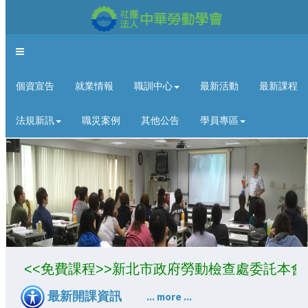
Toggle
navigation
個資宣告
就業情報
職訓中心
最新活動
最新課程
法規新訊
職災案例
其他公告
學員專區
<<免費課程>>新北市政府勞動檢查處委託本會
最新開課資訊
... more ...