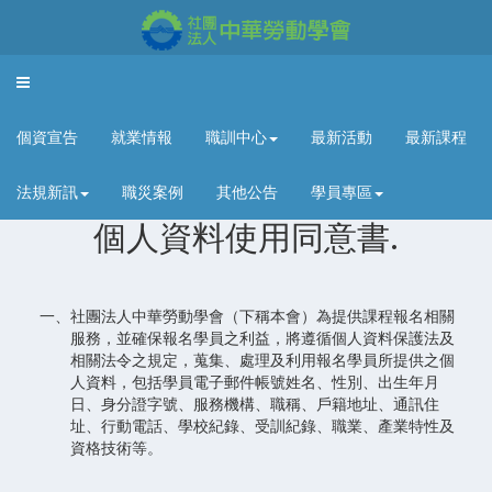
Toggle
navigation
個資宣告
就業情報
職訓中心
最新活動
最新課程
法規新訊
職災案例
其他公告
學員專區
個人資料使用同意書.
一、社團法人中華勞動學會（下稱本會）為提供課程報名相關
服務，並確保報名學員之利益，將遵循個人資料保護法及
相關法令之規定，蒐集、處理及利用報名學員所提供之個
人資料，包括學員電子郵件帳號姓名、性別、出生年月
日、身分證字號、服務機構、職稱、戶籍地址、通訊住
址、行動電話、學校紀錄、受訓紀錄、職業、產業特性及
資格技術等。