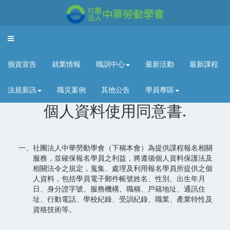
Toggle
navigation
個資宣告
就業情報
職訓中心
最新活動
最新課程
法規新訊
職災案例
其他公告
學員專區
個人資料使用同意書.
一、社團法人中華勞動學會（下稱本會）為提供課程報名相關
服務，並確保報名學員之利益，將遵循個人資料保護法及
相關法令之規定，蒐集、處理及利用報名學員所提供之個
人資料，包括學員電子郵件帳號姓名、性別、出生年月
日、身分證字號、服務機構、職稱、戶籍地址、通訊住
址、行動電話、學校紀錄、受訓紀錄、職業、產業特性及
資格技術等。