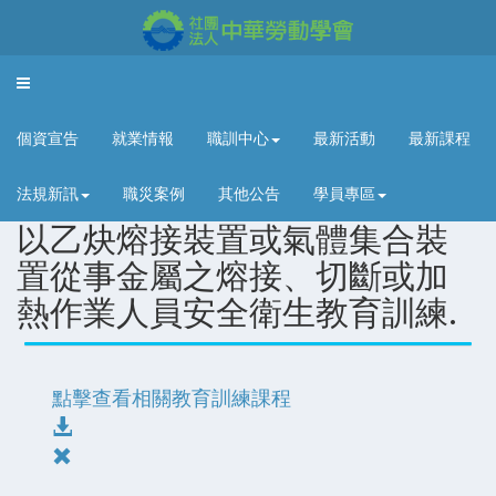
Toggle
navigation
個資宣告
就業情報
職訓中心
最新活動
最新課程
法規新訊
職災案例
其他公告
學員專區
以乙炔熔接裝置或氣體集合裝
置從事金屬之熔接、切斷或加
熱作業人員安全衛生教育訓練.
點擊查看相關教育訓練課程