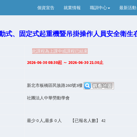
個資宣告
就業情報
職訓中心
最新活動
移動式、固定式起重機暨吊掛操作人員安全衛生
】
此課程為上課中或課程已結束
】
2026-06-30 08:30起 ～ 2026-06-30 21:30止
】
】
新北市板橋區民族路260號3樓
】
社團法人中華勞動學會
】
】
最少
0
人,最多
0
人 【已報名人數】
42
】