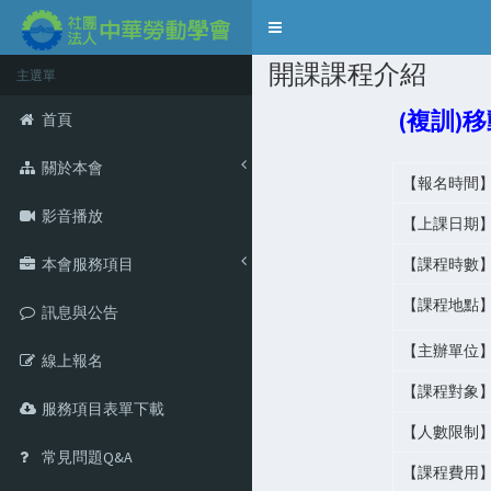
Toggle
navigation
開課課程介紹
主選單
(複訓)
首頁
關於本會
【報名時間
影音播放
【上課日期
本會服務項目
【課程時數
【課程地點
訊息與公告
【主辦單位
線上報名
【課程對象
服務項目表單下載
【人數限制
常見問題Q&A
【課程費用