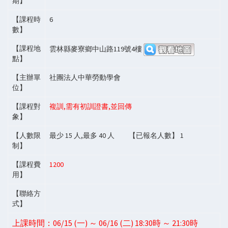
期】
【課程時
6
數】
【課程地
雲林縣麥寮鄉中山路119號4樓
點】
【主辦單
社團法人中華勞動學會
位】
【課程對
複訓,需有初訓證書,並回傳
象】
【人數限
最少
15
人,最多
40
人 【已報名人數】
1
制】
【課程費
1200
用】
【聯絡方
式】
上課時間：06/15 (一) ～ 06/16 (二) 18:30時 ～ 21:30時