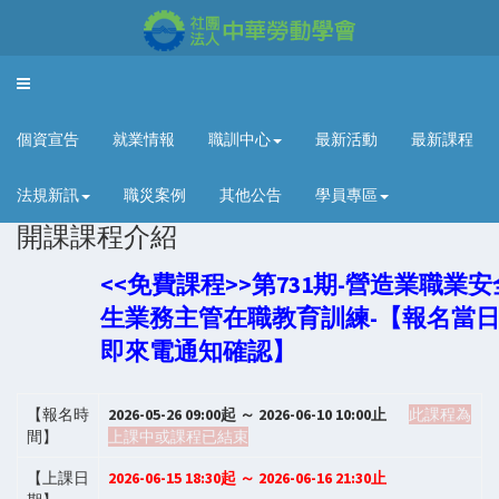
Toggle
navigation
個資宣告
就業情報
職訓中心
最新活動
最新課程
法規新訊
職災案例
其他公告
學員專區
開課課程介紹
<<免費課程>>第731期-營造業職業
生業務主管在職教育訓練-【報名當
即來電通知確認】
【報名時
2026-05-26 09:00起 ～ 2026-06-10 10:00止
此課程為
間】
上課中或課程已結束
【上課日
2026-06-15 18:30起 ～ 2026-06-16 21:30止