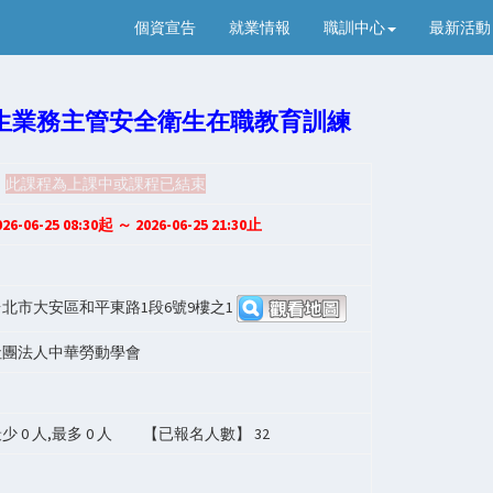
個資宣告
就業情報
職訓中心
最新活動
生業務主管安全衛生在職教育訓練
此課程為上課中或課程已結束
026-06-25 08:30起 ～ 2026-06-25 21:30止
台北市大安區和平東路1段6號9樓之1
社團法人中華勞動學會
最少
0
人,最多
0
人 【已報名人數】
32