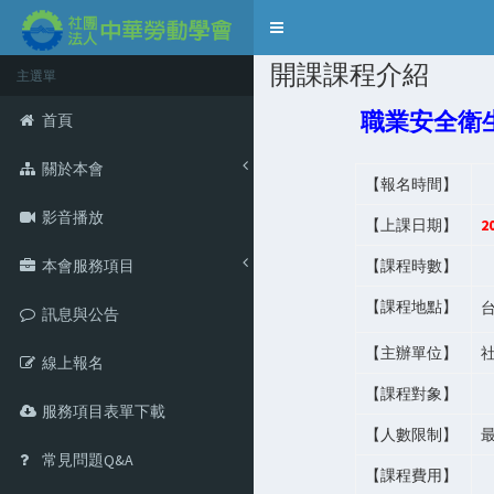
Toggle
navigation
開課課程介紹
主選單
職業安全衛
首頁
關於本會
【報名時間】
影音播放
【上課日期】
2
本會服務項目
【課程時數】
【課程地點】
訊息與公告
【主辦單位】
線上報名
【課程對象】
服務項目表單下載
【人數限制】
常見問題Q&A
【課程費用】